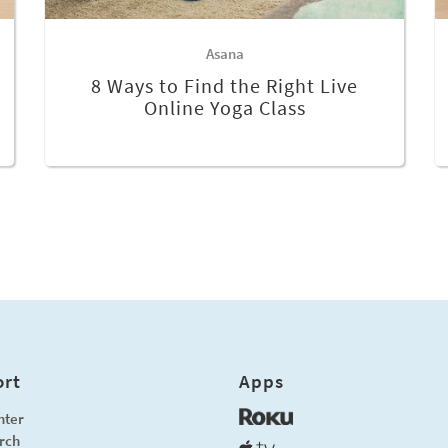
Asana
8 Ways to Find the Right Live
Online Yoga Class
rt
Apps
nter
rch