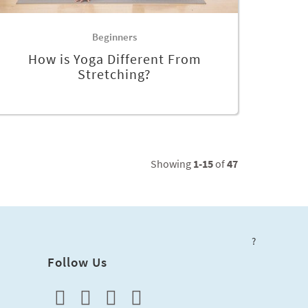
Beginners
How is Yoga Different From
Stretching?
Showing
1-15
of
47
?
Follow Us