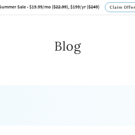
Summer Sale - $19.99/mo
(
$22.99
), $199/yr (
$249
)
Claim Offe
Blog