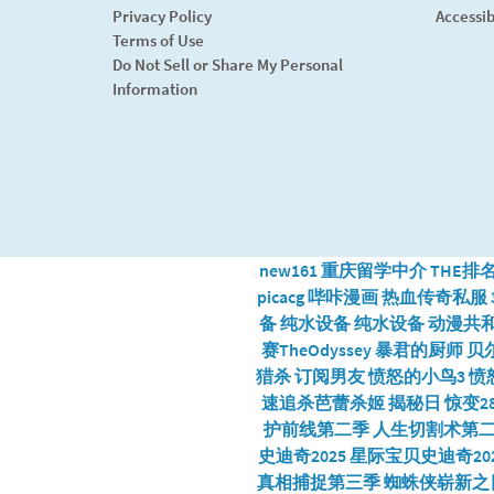
Privacy Policy
Accessib
Terms of Use
Do Not Sell or Share My Personal
Information
new161
重庆留学中介
THE排
picacg
哔咔漫画
热血传奇私服
备
纯水设备
纯水设备
动漫共和
赛TheOdyssey
暴君的厨师
贝
猎杀
订阅男友
愤怒的小鸟3
愤
速追杀芭蕾杀姬
揭秘日
惊变2
护前线第二季
人生切割术第
史迪奇2025
星际宝贝史迪奇202
真相捕捉第三季
蜘蛛侠崭新之