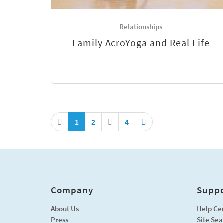
Relationships
Family AcroYoga and Real Life
1
2
4
Company
Suppo
About Us
Help Ce
Press
Site Sea