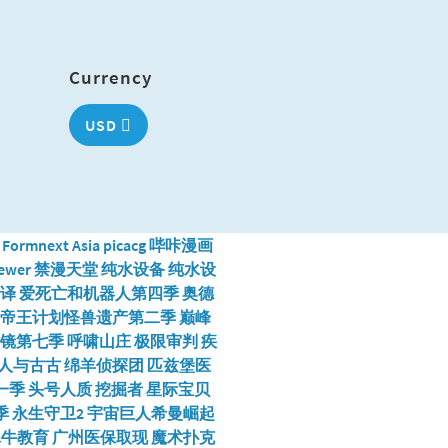
Currency
USD
Formnext Asia
picacg
哔咔漫画
ewer
禁漫天堂
纯水设备
纯水设
译
爱死亡和机器人第四季
奥德
帝王计划怪兽遗产第二季
巅峰
镜第七季
呼啸山庄
极限审判
疾
人与古古
绵羊侦探团
匹兹堡医
一季
头号人质
挖掘者
星际宝贝
季
永生守卫2
宇宙巨人希曼崛起
犀牛教育
广州医保取现
魔术扑克