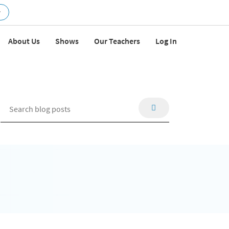
r
About Us
Shows
Our Teachers
Log In